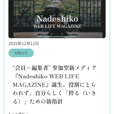
”
参
加
型
新
メ
デ
ィ
2025年12月12日
ア
『
お知らせ
N
a
d
“会員＝編集者” 参加型新メディア
e
『Nadeshiko WEB LIFE
s
h
MAGAZINE』誕生。役割にとら
i
われず、自分らしく「粋る（いき
k
o
る）」ための新指針
W
E
B
:
もっと読む→