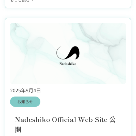
L
“
I
会
F
員
E
＝
M
編
A
集
G
者
A
”
Z
参
I
加
N
型
E
新
』
メ
創
デ
刊
2025年9月4日
ィ
準
ア
備
お知らせ
『
号
N
2
a
Nadeshiko Official Web Site 公
0
d
2
開
e
5
s