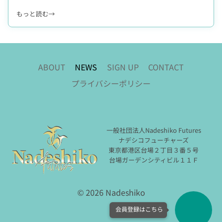
年
h
1
:
もっと読む→
i
2
N
k
月
a
o
2
d
W
6
e
E
日
s
B
ABOUT
NEWS
SIGN UP
CONTACT
(
h
L
金
プライバシーポリシー
i
I
)
k
F
発
o
E
行
O
M
。
ff
A
B
一般社団法人Nadeshiko Futures
i
G
A
ナデシコフューチャーズ
c
A
B
東京都港区台場２丁目３番５号
i
Z
Y
台場ガーデンシティビル１１Ｆ
a
I
M
l
N
A
W
E
R
© 2026 Nadeshiko
e
』
Y
b
誕
氏
S
生
ら
i