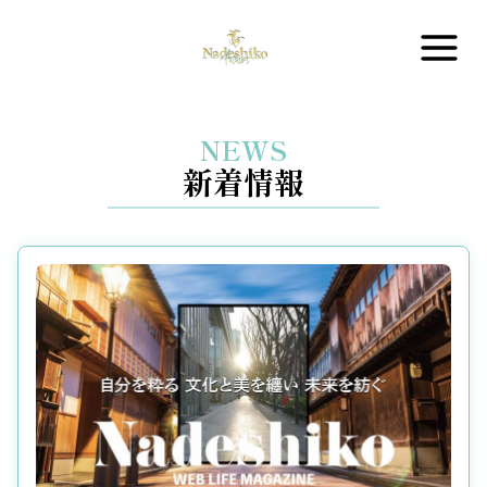
内
容
を
ス
キ
NEWS
ッ
新着情報
プ