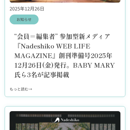
2025年12月26日
お知らせ
“会員＝編集者” 参加型新メディア
『Nadeshiko WEB LIFE
MAGAZINE』創刊準備号2025年
12月26日(金)発行。BABY MARY
氏ら3名が記事掲載
:
もっと読む→
“
会
員
＝
編
集
者